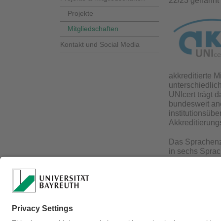
22/23 genannt
Projekte
Mitgliedschaften
Kontakt und Social Media
akkreditierte 
unterschiedlic
UNIcert trägt 
bundesweit ane
institutionsüb
Akkreditierung
Das Sprachenze
in sechs Sprac
Verantwortlich für 