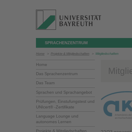
SPRACHENZENTRUM
Home
>
Projekte & Mitgliedschaften
>
Mitgliedschaften
Home
Mitgl
Das Sprachenzentrum
Das Team
Sprachen und Sprachangebot
Prüfungen, Einstufungstest und
UNIcert® -Zertifikate
Language Lounge und
autonomes Lernen
Projekte & Mitgliedschaften